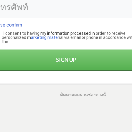
se confirm
I consent to having
my informatio
n
processed in
order to receive
personalized m
arketing mater
ial via email or phone in accordance wi
the
SIGN UP
ติดตามผมผ่านช่องทางนั้