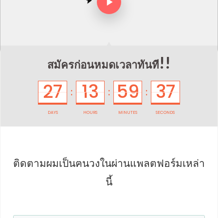
!!
สมัครก่อนหมดเวลาทันที
27
13
59
37
:
:
:
DAYS
HOURS
MINUTES
SECONDS
ติดตามผมเป็น
ฅนวงในผ่านแพลตฟอร์มเหล่า
นี้