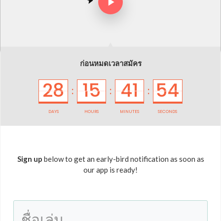
ก่อนหมดเวลาสมัคร
28
15
41
54
:
:
:
DAYS
HOURS
MINUTES
SECONDS
Sign up
below to get an early-bird notification as soon as
our app is ready!