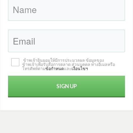
ข้าพเจ้ายินยอมให้มี
การประมวล
ผล ข้อมูล
ของ
ข้าพเจ้า
เพื่อรับ
สื่อการตลาด ส่วนบุคคล
ทางอีเมลหรือ
โทรศัพท์ตาม
ข้อกำหนด
และ
เงื่อนไข
ฯ
SIGN UP