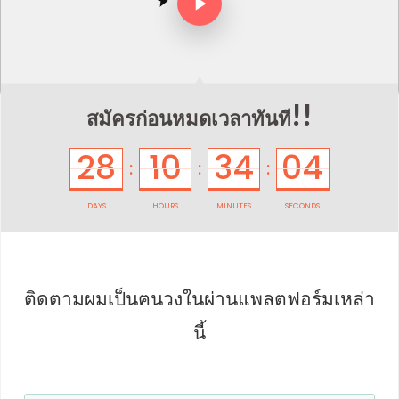
!!
สมัครก่อนหมดเวลาทันที
28
10
34
04
:
:
:
DAYS
HOURS
MINUTES
SECONDS
ติดตามผมเป็น
ฅนวงในผ่านแพลตฟอร์มเหล่า
นี้