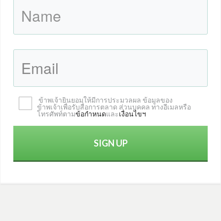
ข้าพเจ้ายินยอมให้มี
การประมวล
ผล ข้อมูล
ของ
ข้าพเจ้า
เพื่อรับ
สื่อการตลาด ส่วนบุคคล
ทางอีเมลหรือ
โทรศัพท์ตาม
ข้อกำหนด
และ
เงื่อนไข
ฯ
SIGN UP