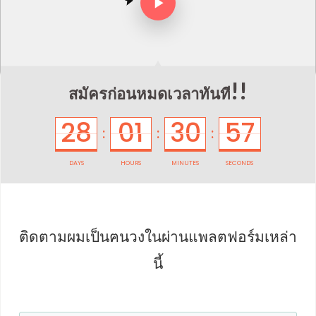
!!
สมัครก่อนหมดเวลาทันที
28
01
30
57
:
:
:
DAYS
HOURS
MINUTES
SECONDS
ติดตามผมเป็น
ฅนวงในผ่านแพลตฟอร์มเหล่า
นี้