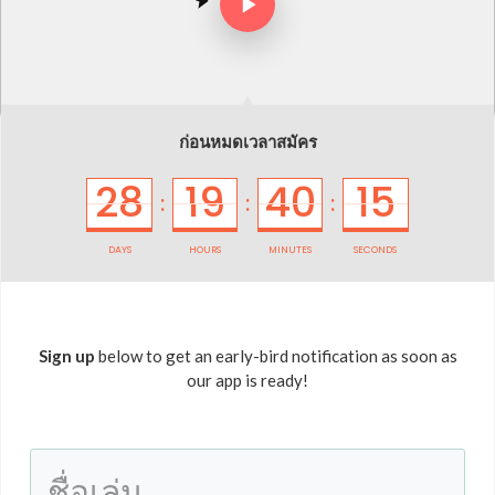
ก่อนหมดเวลาสมัคร
28
19
40
15
:
:
:
DAYS
HOURS
MINUTES
SECONDS
Sign up
below to get an early-bird notification as soon as
our app is ready!