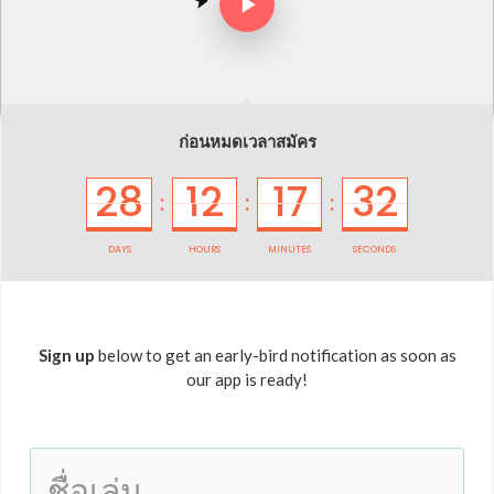
ก่อนหมดเวลาสมัคร
28
12
17
32
:
:
:
DAYS
HOURS
MINUTES
SECONDS
Sign up
below to get an early-bird notification as soon as
our app is ready!