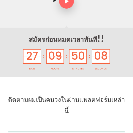
!!
สมัครก่อนหมดเวลาทันที
27
09
50
08
:
:
:
DAYS
HOURS
MINUTES
SECONDS
ติดตามผมเป็น
ฅนวงในผ่านแพลตฟอร์มเหล่า
นี้