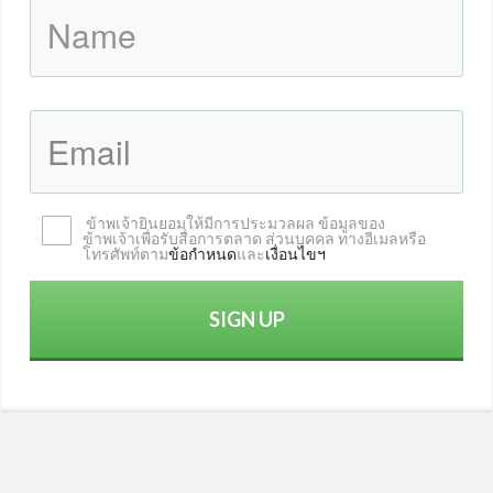
ข้าพเจ้ายินยอมให้มี
การประมวล
ผล ข้อมูล
ของ
ข้าพเจ้า
เพื่อรับ
สื่อการตลาด ส่วนบุคคล
ทางอีเมลหรือ
โทรศัพท์ตาม
ข้อกำหนด
และ
เงื่อนไข
ฯ
SIGN UP