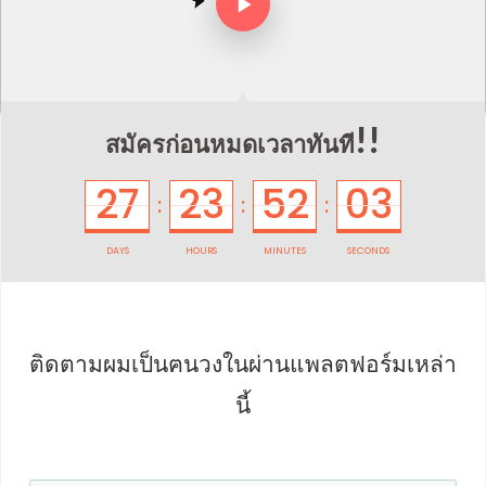
!!
สมัครก่อนหมดเวลาทันที
27
23
52
03
:
:
:
DAYS
HOURS
MINUTES
SECONDS
ติดตามผมเป็น
ฅนวงในผ่านแพลตฟอร์มเหล่า
นี้