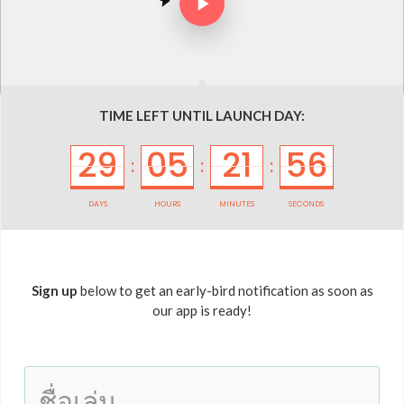
TIME LEFT UNTIL LAUNCH DAY:
29
05
21
56
:
:
:
DAYS
HOURS
MINUTES
SECONDS
Sign up
below to get an early-bird notification as soon as
our app is ready!